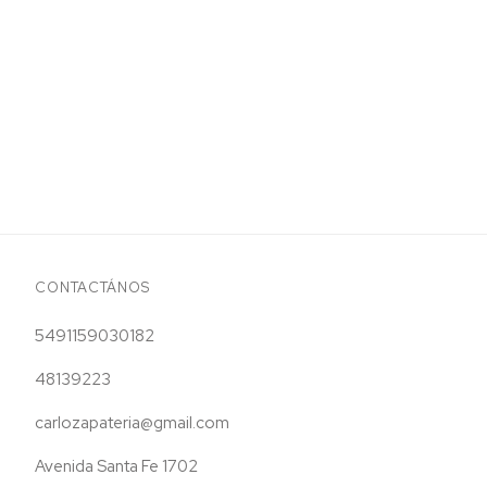
CONTACTÁNOS
5491159030182
48139223
carlozapateria@gmail.com
Avenida Santa Fe 1702