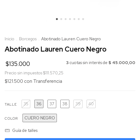
Inicio
.
Borcegos
.
Abotinado Lauren Cuero Negro
Abotinado Lauren Cuero Negro
$135.000
3
cuotas sin interés de
$ 45.000,00
Precio sin impuestos
$111.570,25
$121.500
con
Transferencia
35
36
37
38
39
40
TALLE
CUERO NEGRO
COLOR
Guía de talles