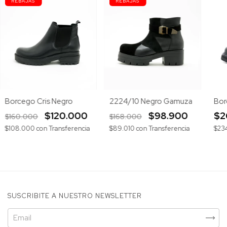
Borcego Cris Negro
2224/10 Negro Gamuza
Borc
$120.000
$98.900
$2
$160.000
$168.000
$108.000
con
Transferencia
$89.010
con
Transferencia
$23
SUSCRIBITE A NUESTRO NEWSLETTER