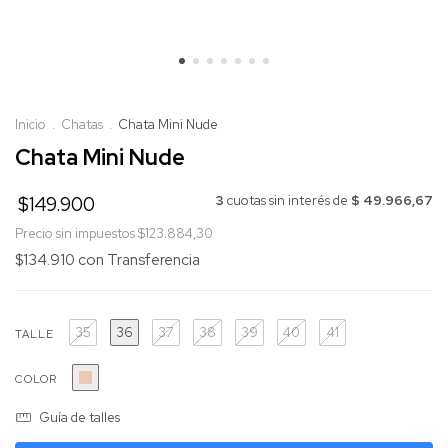
Inicio
.
Chatas
.
Chata Mini Nude
Chata Mini Nude
$149.900
3
cuotas sin interés de
$ 49.966,67
Precio sin impuestos
$123.884,30
$134.910
con
Transferencia
35
36
37
38
39
40
41
TALLE
COLOR
Guía de talles