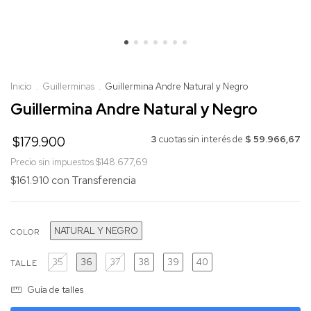
Inicio
.
Guillerminas
.
Guillermina Andre Natural y Negro
Guillermina Andre Natural y Negro
$179.900
3
cuotas sin interés de
$ 59.966,67
Precio sin impuestos
$148.677,69
$161.910
con
Transferencia
NATURAL Y NEGRO
COLOR
35
36
37
38
39
40
TALLE
Guía de talles