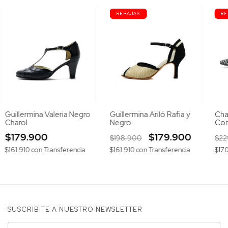
Guillermina Valeria Negro
Guillermina Ariló Rafia y
Cha
Charol
Negro
Co
$179.900
$179.900
$198.900
$22
$161.910
con
Transferencia
$161.910
con
Transferencia
$17
SUSCRIBITE A NUESTRO NEWSLETTER