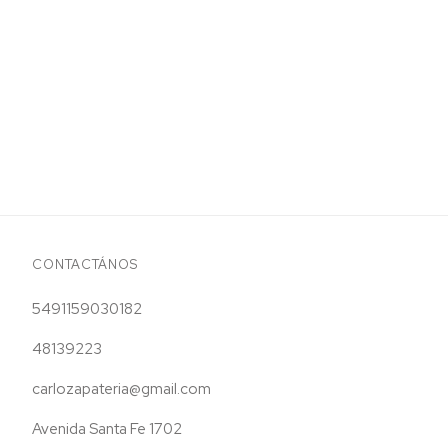
CONTACTÁNOS
5491159030182
48139223
carlozapateria@gmail.com
Avenida Santa Fe 1702