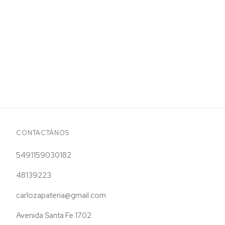
CONTACTÁNOS
5491159030182
48139223
carlozapateria@gmail.com
Avenida Santa Fe 1702