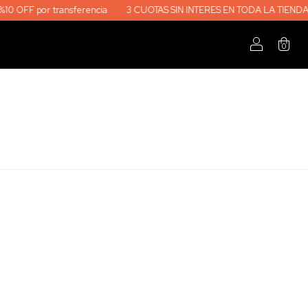
F por transferencia
3 CUOTAS SIN INTERES EN TODA LA TIENDA
%1
0