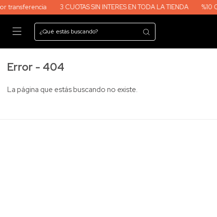
sferencia
3 CUOTAS SIN INTERES EN TODA LA TIENDA
%10 OFF por
Error - 404
La página que estás buscando no existe.