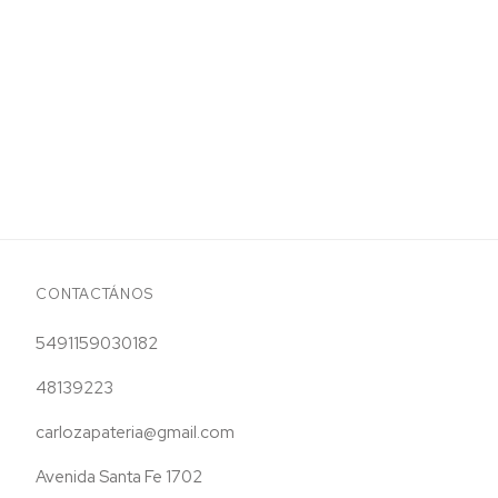
CONTACTÁNOS
5491159030182
48139223
carlozapateria@gmail.com
Avenida Santa Fe 1702