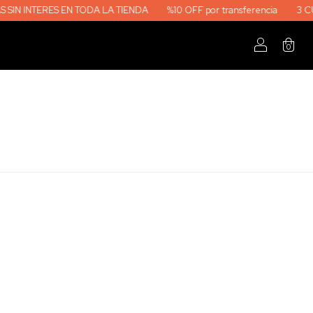
 EN TODA LA TIENDA
%10 OFF por transferencia
3 CUOTAS SIN INT
0